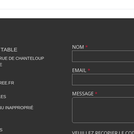
NOM
*
 TABLE
 RUE DE CHANTELOUP
E
EMAIL
*
REE.FR
MESSAGE
*
LES
U INAPPROPRIÉ
S
VEUILLEZ RECOPIER LE CO