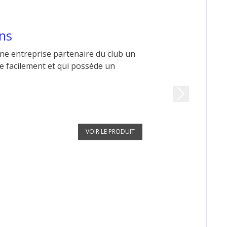
ons
e entreprise partenaire du club un
lle facilement et qui possède un
Next
VOIR LE PRODUIT