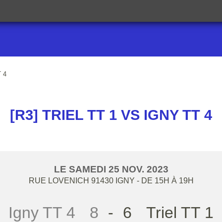
T 4
[R3] TRIEL TT 1 VS IGNY TT 4
LE
SAMEDI
25
NOV.
2023
RUE LOVENICH
91430
IGNY
- DE 15H À 19H
Igny TT 4
8
-
6
Triel TT 1