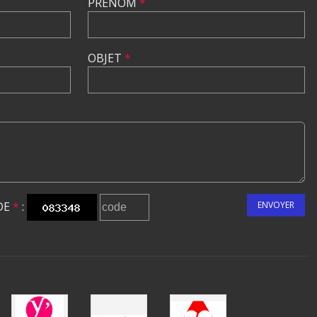
PRÉNOM
*
OBJET
*
DE
*
:
ENVOYER