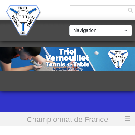
Panneau de gestion des cookies
Championnat de France
Accueil
[D2] Triel TT 4 vs Fontenay le Fleury AS TT 1