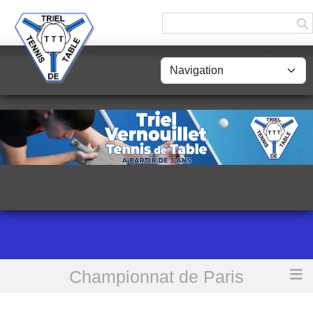
Panneau de gestion des cookies
Championnat de Paris
Accueil
[CdP • 2eD] Triel TT 3 vs Sartrouvillois TT 2