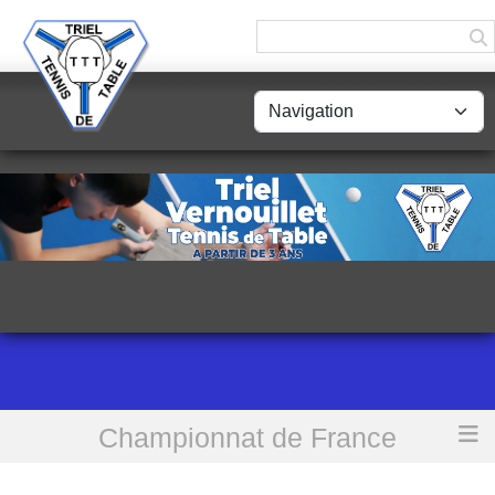
Panneau de gestion des cookies
Championnat de France
Accueil
[D4] Triel TT 7 vs Mantaise AS TT 3