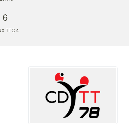
 6
X TTC 4