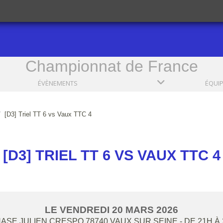
Championnat de France
ÉVÈNEMENTS
ÉQUI
[D3] Triel TT 6 vs Vaux TTC 4
[D3] TRIEL TT 6 VS VAUX TTC 4
LE
VENDREDI
20
MARS
2026
ASE JULIEN CRESPO
78740
VAUX SUR SEINE
- DE 21H À